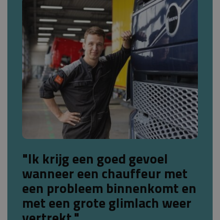
"Ik krijg een goed gevoel
wanneer een chauffeur met
een probleem binnenkomt en
met een grote glimlach weer
vertrekt."