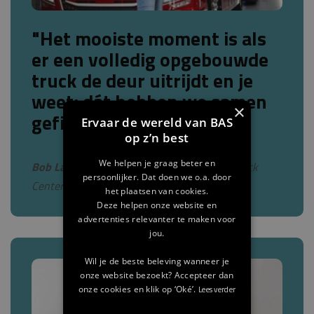
"Het mooiste moment is als
er een volledig opgebouwde
truck de deur uitrijdt en je
weet: dát hebben we samen
×
gefikst."
Ervaar de wereld van BAS
op z’n best
We helpen je graag beter en
Bob Laarhoven ,
Service Adviseur bij BAS Truck
persoonlijker. Dat doen we o.a. door
Center Experience
het plaatsen van cookies.
Deze helpen onze website en
advertenties relevanter te maken voor
jou.
Wil je de beste beleving wanneer je
onze website bezoekt? Accepteer dan
onze cookies en klik op ‘Oké’.
Lees verder