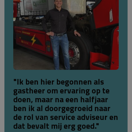
"Ik ben hier begonnen als
gastheer om ervaring op te
doen, maar na een halfjaar
ben ik al doorgegroeid naar
de rol van service adviseur en
dat bevalt mij erg goed."