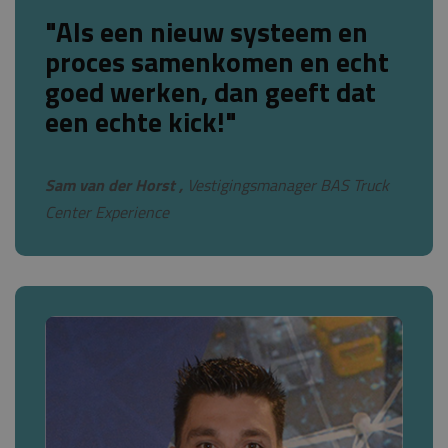
"Als een nieuw systeem en
proces samenkomen en echt
goed werken, dan geeft dat
een echte kick!"
Sam van der Horst ,
Vestigingsmanager BAS Truck
Center Experience