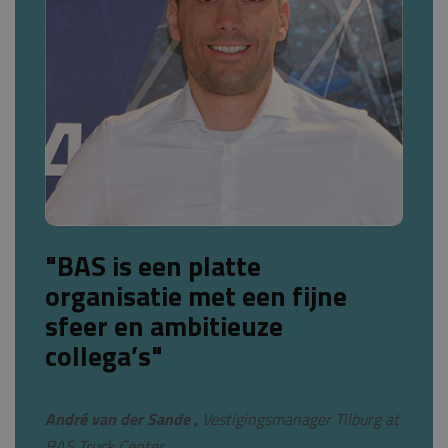
"BAS is een platte
organisatie met een fijne
sfeer en ambitieuze
collega’s"
André van der Sande ,
Vestigingsmanager Tilburg at
BAS Truck Center