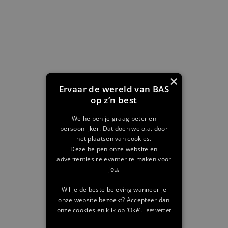
×
Ervaar de wereld van BAS
op z’n best
We helpen je graag beter en
persoonlijker. Dat doen we o.a. door
het plaatsen van cookies.
Deze helpen onze website en
advertenties relevanter te maken voor
jou.
Wil je de beste beleving wanneer je
onze website bezoekt? Accepteer dan
onze cookies en klik op ‘Oké’.
Lees verder