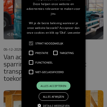
Deze helpen onze website en
advertenties relevanter te maken voor
jou.
Wil je de beste beleving wanneer je
onze website bezoekt? Accepteer dan
onze cookies en klik op ‘Oké’.
Lees verder
Deel
STRIKT NOODZAKELIJK
05-12-2025
PRESTATIE
TARGETING
Van accountmanager tot
sparringspartner: Thijs maakt
FUNCTIONEEL
transportbedrijven
NIET-GECLASSIFICEERD
toekomstbestendig
ALLES ACCEPTEREN
ALLES AFWIJZEN
DETAILS WEERGEVEN