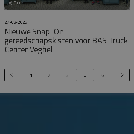
Deel
27-08-2025
Nieuwe Snap-On
gereedschapskisten voor BAS Truck
Center Veghel
1
2
3
..
6