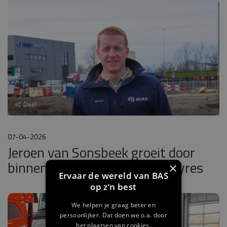
Deel
07-04-2026
Jeroen van Sonsbeek groeit door
binnen en mét BAS Parts & Tyres
×
Ervaar de wereld van BAS
op z’n best
We helpen je graag beter en
persoonlijker. Dat doen we o.a. door
het plaatsen van cookies.