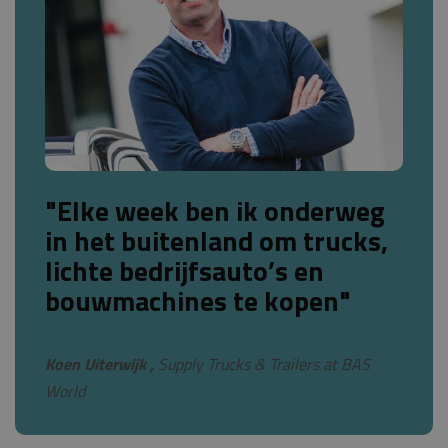
"Elke week ben ik onderweg
in het buitenland om trucks,
lichte bedrijfsauto’s en
bouwmachines te kopen"
Koen Uiterwijk ,
Supply Trucks & Trailers at BAS
World