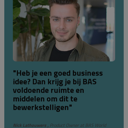
"Heb je een goed business
idee? Dan krijg je bij BAS
voldoende ruimte en
middelen om dit te
bewerkstelligen"
Nick Lathouwers ,
Product Owner at BAS World