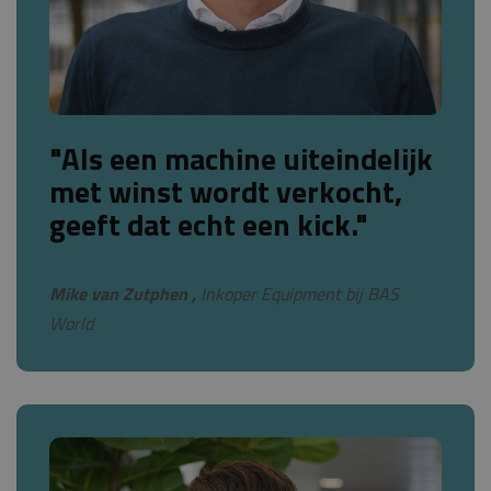
"Als een machine uiteindelijk
met winst wordt verkocht,
geeft dat echt een kick."
Mike van Zutphen ,
Inkoper Equipment bij BAS
World