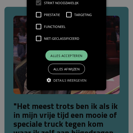
STRIKT NOODZAKELIJK
PRESTATIE
TARGETING
FUNCTIONEEL
NIET-GECLASSIFICEERD
ALLES ACCEPTEREN
ALLES AFWIJZEN
DETAILS WEERGEVEN
"Het meest trots ben ik als ik
in mijn vrije tijd een mooie of
speciale truck tegen kom
waar ik zelf aan bijgedragen