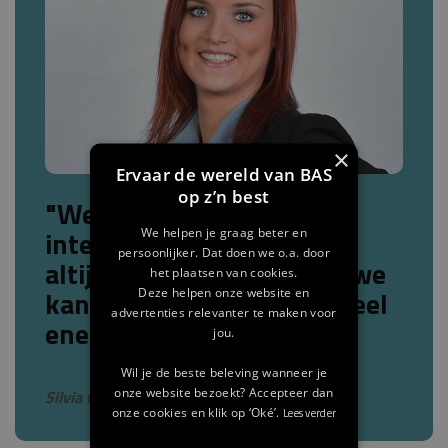
×
Ervaar de wereld van BAS
op z’n best
"Werken in een
internationaal bedrijf dat
We helpen je graag beter en
persoonlijker. Dat doen we o.a. door
altijd is op zoek naar nieuwe
het plaatsen van cookies.
kansen geeft mij enorm veel
Deze helpen onze website en
advertenties relevanter te maken voor
energie!"
jou.
Wil je de beste beleving wanneer je
onze website bezoekt? Accepteer dan
Silvia van Lieshout ,
Pre-Sales at BAS
onze cookies en klik op ‘Oké’.
Lees verder