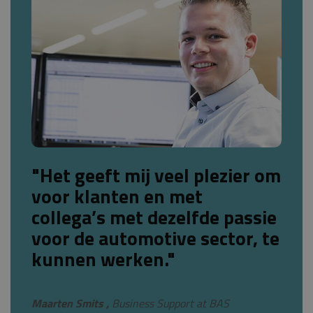
"Het geeft mij veel plezier om
voor klanten en met
collega’s met dezelfde passie
voor de automotive sector, te
kunnen werken."
Maarten Smits ,
Business Support at BAS