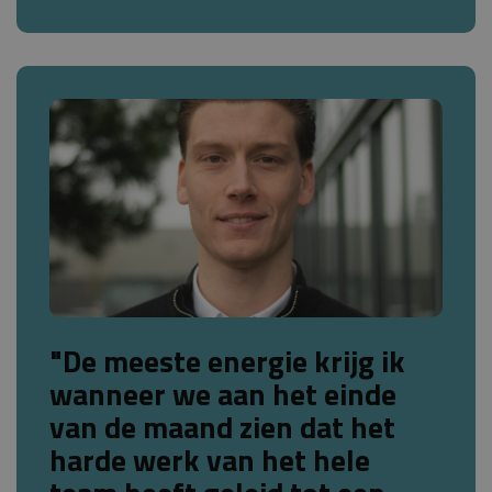
"De meeste energie krijg ik
wanneer we aan het einde
van de maand zien dat het
harde werk van het hele