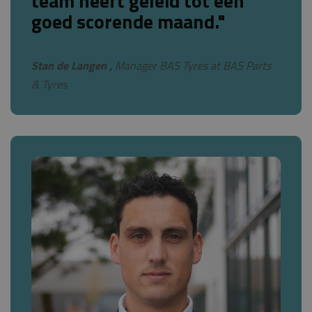
team heeft geleid tot een
goed scorende maand."
Stan de Langen ,
Manager BAS Tyres at BAS Parts
& Tyres