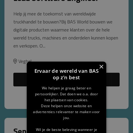
Help jij mee de toekomst van wereldwijde
truckhandel te bouwen?Bij BAS World bouwen we
digitale producten waarmee klanten over de hele
wereld trucks, machines en onderdelen kunnen kopen
en verkopen. O...
Veghel
×
Ervaar de wereld van BAS
op z’n best
Bekijk vacature
We helpen je graag beter en
Vacature opslaan
persoonlijker. Dat doen we o.a. door
het plaatsen van cookies.
Deze helpen onze website en
advertenties relevanter te maken voor
jou.
Senior Software Engineer
Wil je de beste beleving wanneer je